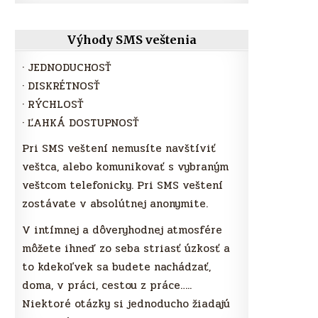
Výhody SMS veštenia
· JEDNODUCHOSŤ
· DISKRÉTNOSŤ
· RÝCHLOSŤ
· ĽAHKÁ DOSTUPNOSŤ
Pri SMS veštení nemusíte navštíviť
veštca, alebo komunikovať s vybraným
veštcom telefonicky. Pri SMS veštení
zostávate v absolútnej anonymite.
V intímnej a dôveryhodnej atmosfére
môžete ihneď zo seba striasť úzkosť a
to kdekoľvek sa budete nachádzať,
doma, v práci, cestou z práce…..
Niektoré otázky si jednoducho žiadajú