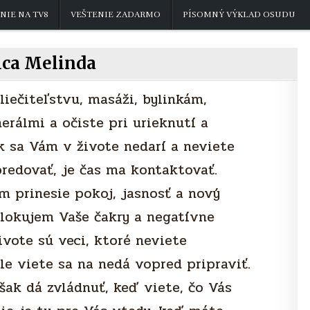
NIE NA TV8
VEŠTENIE ZADARMO
PÍSOMNÝ VÝKLAD OSUDU
ica Melinda
liečiteľstvu, masáži, bylinkám,
erálmi a očiste pri urieknutí a
k sa Vám v živote nedarí a neviete
redovať, je čas ma kontaktovať.
m prinesie pokoj, jasnosť a nový
lokujem Vaše čakry a negatívne
ivote sú veci, ktoré neviete
le viete sa na nedá vopred pripraviť.
šak dá zvládnuť, keď viete, čo Vás