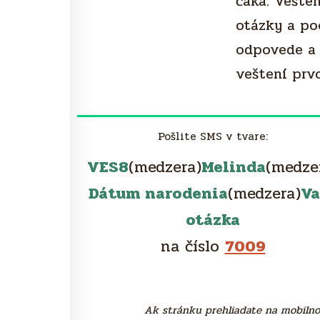
čaká. Vešte
otázky a po
odpovede a 
veštení prvo
Pošlite SMS v tvare:
VES8
(medzera)
Melinda
(medze
Dátum narodenia
(medzera)
Va
otázka
na číslo
7009
Ak stránku prehliadate na mobilnom