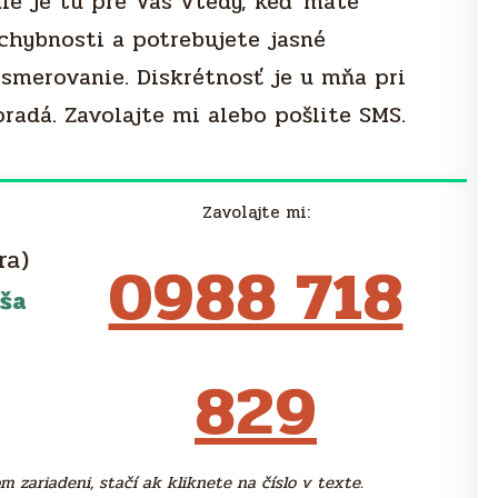
nie je tu pre Vás vtedy, keď máte
chybnosti a potrebujete jasné
smerovanie. Diskrétnosť je u mňa pri
radá. Zavolajte mi alebo pošlite SMS.
Zavolajte mi:
ra)
0988 718
ša
829
 zariadeni, stačí ak kliknete na číslo v texte.