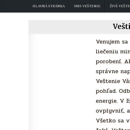
Skip
HLAVNÁ STRÁNKA
SMS VEŠTENIE
ŽIVÉ VEŠTE
to
content
Vešt
Venujem sa 
liečeniu min
porobení. A
správne nap
Veštenie Vá
pohľad. Odb
energie. V ž
ovplyvniť, a
Všetko sa v