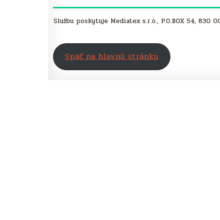
Službu poskytuje Mediatex s.r.o., P.O.BOX 54, 830 
Späť na hlavnú stránku