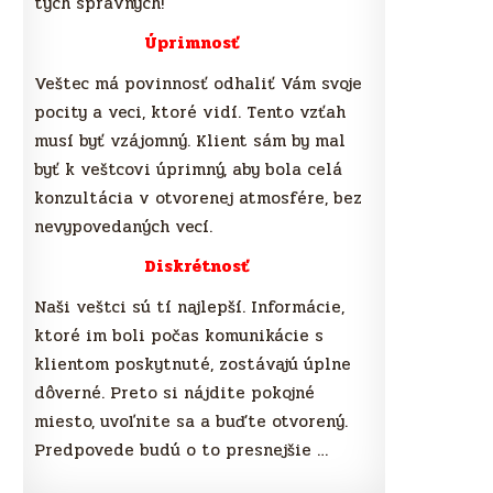
tých správnych!
Úprimnosť
Veštec má povinnosť odhaliť Vám svoje
pocity a veci, ktoré vidí. Tento vzťah
musí byť vzájomný. Klient sám by mal
byť k veštcovi úprimný, aby bola celá
konzultácia v otvorenej atmosfére, bez
nevypovedaných vecí.
Diskrétnosť
Naši veštci sú tí najlepší. Informácie,
ktoré im boli počas komunikácie s
klientom poskytnuté, zostávajú úplne
dôverné. Preto si nájdite pokojné
miesto, uvoľnite sa a buďte otvorený.
Predpovede budú o to presnejšie …